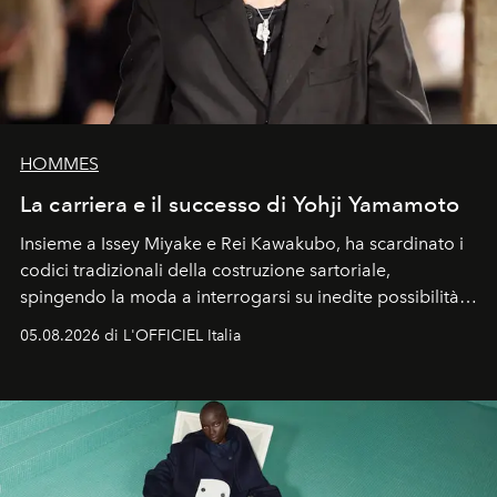
HOMMES
La carriera e il successo di Yohji Yamamoto
Insieme a Issey Miyake e Rei Kawakubo, ha scardinato i
codici tradizionali della costruzione sartoriale,
spingendo la moda a interrogarsi su inedite possibilità
formali e a ridefinire il concetto stesso di silhouette.
05.08.2026 di L'OFFICIEL Italia
Quella di Yohji Yamamoto è storia di un visionario che
ha riscritto i canoni estetici del XX secolo, lasciando
un’impronta indelebile nella storia della moda.