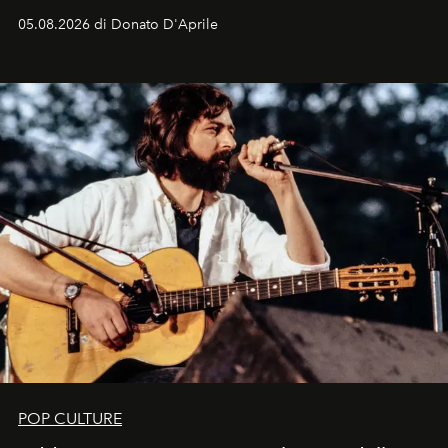
logomania pensata per la spiaggia
, con Cindy, Linda,
05.08.2026 di Donato D'Aprile
Kate, Claudia e Carla una dietro l'altra. Trent'anni dopo,
in un'industria che vive di archivi, quel guardaroba resta
uno dei documenti più contemporanei che abbiamo.
POP CULTURE