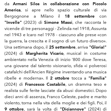
da
Armani Silos in collaborazione con Piccolo
America
, si apre nello spazio culturale di via
Bergognone a Milano il
18 settembre
con
"Invelle"
(2023) di
Simone Massi
, che racconta le
vicende di tre personaggi
- Zelinda nel 1918, Assunta
nel 1943 e Icaro nel 1978 - ciascuno alle prese «con
la guerra, la crescita e il sogno di un futuro diverso»
.
Una settimana dopo, il
25 settembre
, arriva
"Gloria!"
(2024) di
Margherita Vicario
, musical in costume
ambientato nella
Venezia di inizio '800 dove Teresa,
una giovane dal talento visionario, sfida «i polverosi
catafalchi dell’Ancien Régime inventando una musica
ribelle e moderna».
Il
2 ottobre
tocca a
"Familia"
(2024) di
Francesco Costabile
, un dramma teso e
realista sulle ferite lasciate da abusi domestici.
Dopo
dieci anni di assenza, Franco Celeste, padre e marito
violento, torna nella vita della moglie e dei figli.
Poi, il
9 ottobre
, sarà la volta di
"Diciannove"
(2024) di