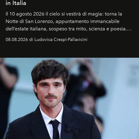
in Italia
Il 10 agosto 2026 il cielo si vestirà di magia: torna la
Notte di San Lorenzo
, appuntamento immancabile
dell’estate italiana, sospeso tra mito, scienza e poesia.
Sarà il momento in cui gli occhi si alzano verso la volta
08.08.2026 di Ludovica Crespi-Pallavicini
celeste per seguire il passaggio delle
Perseidi
, quelle
che chiamiamo comunemente
stelle cadenti
, e affidare
all’universo i desideri più segreti