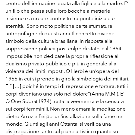
centro dell’immagine legata alla figlia e alla madre. E’
un filo che passa sulle loro bocche a metterle
insieme e a creare contrasto tra punto iniziale e
eternità. Sono molto politiche certe sfumature
antropofaghe di questi anni. Il concetto diviene
simbolo della cultura brasiliana, in risposta alla
soppressione politica post colpo di stato, è il 1964.
Impossibile non dedicare la propria riflessione al
dualismo privato-pubblico e più in generale alla
violenza dei limiti imposti. O Heròi è un’opera del
1966 in cui si prende in giro la simbologia dei militari.
E “ […] poiché in tempi di repressione e tortura, tutti i
corpi diventano uno solo nel dolore”(Anna M.M.). E’
O Que Sobra(1974) tratta la veemenza e la censura
sui corpi femminili. Non meno amara la meditazione
dietro Arroz e Feijão, un'installazione sulla fame nel
mondo. Giunti agli anni Ottanta, si verifica una
disgregazione tanto sul piano artistico quanto su