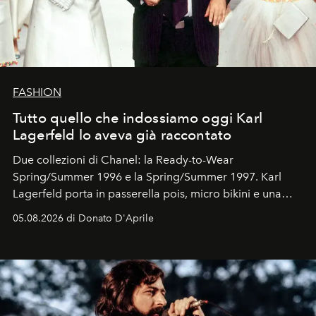
FASHION
Tutto quello che indossiamo oggi Karl
Lagerfeld lo aveva già raccontato
Due collezioni di Chanel: la Ready-to-Wear
Spring/Summer 1996 e la Spring/Summer 1997. Karl
Lagerfeld porta in passerella pois, micro bikini e una
logomania pensata per la spiaggia
, con Cindy, Linda,
05.08.2026 di Donato D'Aprile
Kate, Claudia e Carla una dietro l'altra. Trent'anni dopo,
in un'industria che vive di archivi, quel guardaroba resta
uno dei documenti più contemporanei che abbiamo.