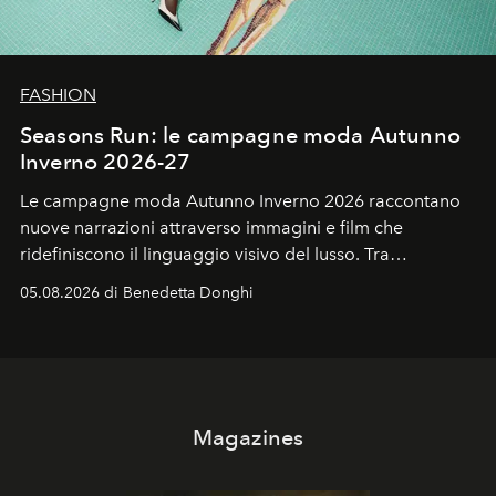
FASHION
Seasons Run: le campagne moda Autunno
Inverno 2026-27
Le campagne moda Autunno Inverno 2026 raccontano
nuove narrazioni attraverso immagini e film che
ridefiniscono il linguaggio visivo del lusso. Tra
protagonisti del cinema, volti della cultura
05.08.2026 di Benedetta Donghi
contemporanea e storytelling d'autore, le maison
trasformano ogni campagna in uno storytelling capace
di esprimere identità, visione e desiderio.
Magazines