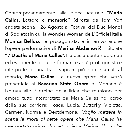
Contemporaneamente alla piece teatrale
“Maria
Callas. Lettere e memorie”
(diretta da Tom Volf
andata scena il 26 Agosto al Festival dei Due Mondi
di Spoleto) in cui la Wonder Woman de L’Officiel Italia
Monica Bellucci
è protagonista, è in arrivo anche
l’opera performativa di
Marina Abdamović
intitolata
“7 Deaths of Maria Callas”.
L'aratista contemporanea
ed esponente della performance art è protagonista e
interprete di una tra i soprani più noti e amati al
mondo,
Maria Callas
. La nuova opera che verrà
presentata al
Bavarian State Opera
di Monaco è
ispirata alle 7 eroine della lirica che muoiono per
amore, tutte interpretate da Maria Callas nel corso
della sua carriera: Tosca, Lucia, Butterfly, Violetta,
Carmen, Norma e Destdemona.
"Voglio mettere in
scena le morti di sette opere che Maria Callas ha
interpretato prima di me", spiega Marina. "In molte