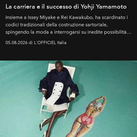
La carriera e il successo di Yohji Yamamoto
Insieme a Issey Miyake e Rei Kawakubo, ha scardinato i
codici tradizionali della costruzione sartoriale,
spingendo la moda a interrogarsi su inedite possibilità
formali e a ridefinire il concetto stesso di silhouette.
05.08.2026 di L'OFFICIEL Italia
Quella di Yohji Yamamoto è storia di un visionario che
ha riscritto i canoni estetici del XX secolo, lasciando
un’impronta indelebile nella storia della moda.