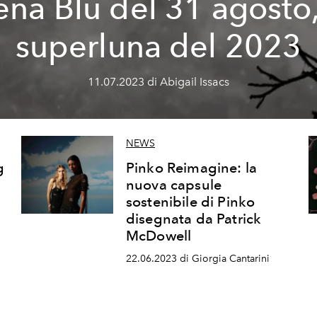
ena Blu del 31 agosto,
superluna del 2023
11.07.2023 di Abigail Issacs
NEWS
g
Pinko Reimagine: la
nuova capsule
sostenibile di Pinko
disegnata da Patrick
McDowell
22.06.2023 di Giorgia Cantarini