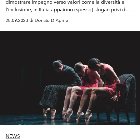
dimostrare impegno verso valori come la diversità e
l’inclusione, in Italia appaiono (spesso) slogan privi di
significato. Nello specifico, l'influencer italiana Ale Hilton
28.09.2023 di Donato D'Aprile
ha sollevato la mancanza di taglie "plus size" nelle
passerelle e l'assenza di rappresentanza queer. Questo
ritardo nell'abbracciare la diversità è un campanello
d'allarme. L'industria italiana dovrebbe riflettere il
mondo reale e dare spazio ai talenti LGBTQIA+ come
accade nel resto del mondo.
NEWS