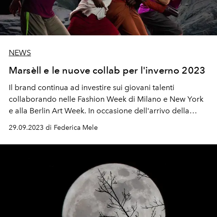
NEWS
Marsèll e le nuove collab per l'inverno 2023
Il brand continua ad investire sui giovani talenti
collaborando nelle Fashion Week di Milano e New York
e alla Berlin Art Week. In occasione dell'arrivo della
nuova stagione lancia "Magma", ispirata alle forme e ai
29.09.2023 di Federica Mele
colori del paesaggio lavico, la nuova campagna fall
winter 2023 di Marsèll è ricca di contrasti e volumi extra