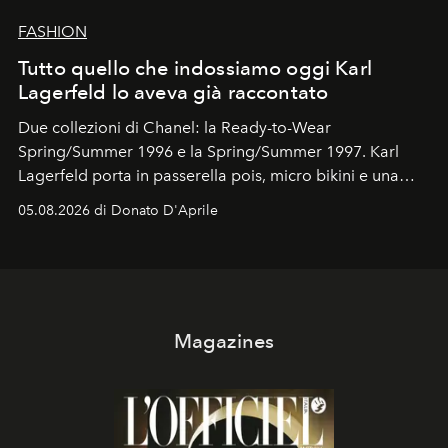
FASHION
Tutto quello che indossiamo oggi Karl
Lagerfeld lo aveva già raccontato
Due collezioni di Chanel: la Ready-to-Wear
Spring/Summer 1996 e la Spring/Summer 1997. Karl
Lagerfeld porta in passerella pois, micro bikini e una
logomania pensata per la spiaggia
, con Cindy, Linda,
05.08.2026 di Donato D'Aprile
Kate, Claudia e Carla una dietro l'altra. Trent'anni dopo,
in un'industria che vive di archivi, quel guardaroba resta
uno dei documenti più contemporanei che abbiamo.
Magazines