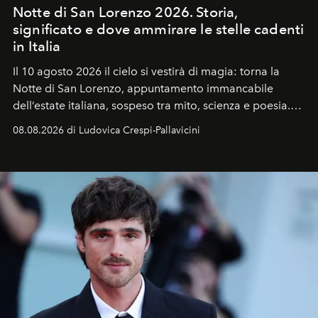
Notte di San Lorenzo 2026. Storia,
significato e dove ammirare le stelle cadenti
in Italia
Il 10 agosto 2026 il cielo si vestirà di magia: torna la
Notte di San Lorenzo
, appuntamento immancabile
dell’estate italiana, sospeso tra mito, scienza e poesia.
Sarà il momento in cui gli occhi si alzano verso la volta
08.08.2026 di Ludovica Crespi-Pallavicini
celeste per seguire il passaggio delle
Perseidi
, quelle
che chiamiamo comunemente
stelle cadenti
, e affidare
all’universo i desideri più segreti