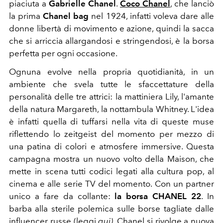
piaciuta a
Gabrielle Chanel
.
Coco Chanel
, che lanciò
la prima
Chanel bag
nel 1924, infatti voleva dare alle
donne libertà di movimento e azione, quindi la sacca
che si arriccia allargandosi e stringendosi, è la borsa
perfetta per ogni occasione.
Ognuna evolve nella propria quotidianità, in un
ambiente che svela tutte le sfaccettature della
personalità delle tre attrici: la mattiniera Lily, l'amante
della natura Margareth, la nottambula Whitney. L'idea
è infatti quella di tuffarsi nella vita di queste muse
riflettendo lo zeitgeist del momento per mezzo di
una patina di colori e atmosfere immersive. Questa
campagna mostra un nuovo volto della Maison, che
mette in scena tutti codici legati alla cultura pop, al
cinema e alle serie TV del momento. Con un partner
unico a fare da collante:
la borsa CHANEL 22
. In
barba alla sterile polemica sulle borse tagliate dalle
influencer russe (
leggi
qui
),
Chanel si rivolge a nuova