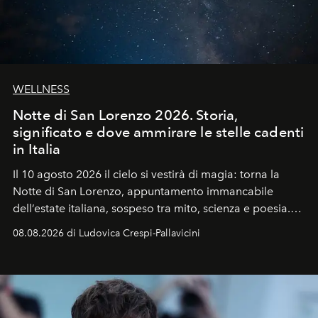
WELLNESS
Notte di San Lorenzo 2026. Storia,
significato e dove ammirare le stelle cadenti
in Italia
Il 10 agosto 2026 il cielo si vestirà di magia: torna la
Notte di San Lorenzo
, appuntamento immancabile
dell’estate italiana, sospeso tra mito, scienza e poesia.
Sarà il momento in cui gli occhi si alzano verso la volta
08.08.2026 di Ludovica Crespi-Pallavicini
celeste per seguire il passaggio delle
Perseidi
, quelle
che chiamiamo comunemente
stelle cadenti
, e affidare
all’universo i desideri più segreti