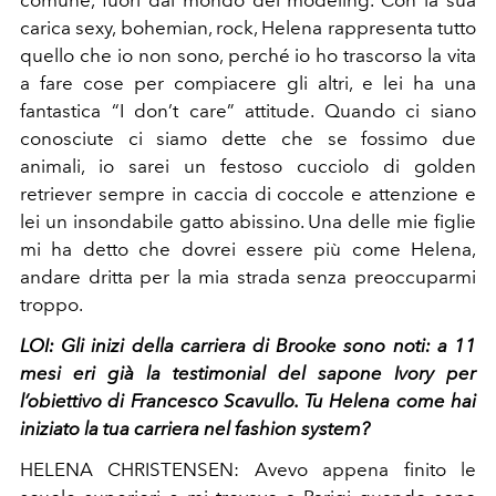
comune, fuori dal mondo del modeling. Con la sua
carica sexy, bohemian, rock, Helena rappresenta tutto
quello che io non sono, perché io ho trascorso la vita
a fare cose per compiacere gli altri, e lei ha una
fantastica “I don’t care” attitude. Quando ci siano
conosciute ci siamo dette che se fossimo due
animali, io sarei un festoso cucciolo di golden
retriever sempre in caccia di coccole e attenzione e
lei un insondabile gatto abissino. Una delle mie figlie
mi ha detto che dovrei essere più come Helena,
andare dritta per la mia strada senza preoccuparmi
troppo.
LOI: Gli inizi della carriera di Brooke sono noti: a 11
mesi eri già la testimonial del sapone Ivory per
l’obiettivo di Francesco Scavullo. Tu Helena come hai
iniziato la tua carriera nel fashion system?
HELENA CHRISTENSEN: Avevo appena finito le