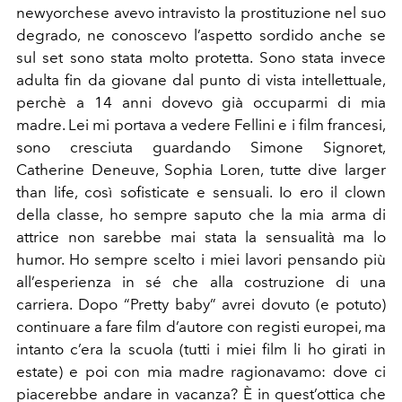
newyorchese avevo intravisto la prostituzione nel suo
degrado, ne conoscevo l’aspetto sordido anche se
sul set sono stata molto protetta. Sono stata invece
adulta fin da giovane dal punto di vista intellettuale,
perchè a 14 anni dovevo già occuparmi di mia
madre. Lei mi portava a vedere Fellini e i film francesi,
sono cresciuta guardando Simone Signoret,
Catherine Deneuve, Sophia Loren, tutte dive larger
than life, così sofisticate e sensuali. Io ero il clown
della classe, ho sempre saputo che la mia arma di
attrice non sarebbe mai stata la sensualità ma lo
humor. Ho sempre scelto i miei lavori pensando più
all’esperienza in sé che alla costruzione di una
carriera. Dopo “Pretty baby” avrei dovuto (e potuto)
continuare a fare film d’autore con registi europei, ma
intanto c’era la scuola (tutti i miei film li ho girati in
estate) e poi con mia madre ragionavamo: dove ci
piacerebbe andare in vacanza? È in quest’ottica che