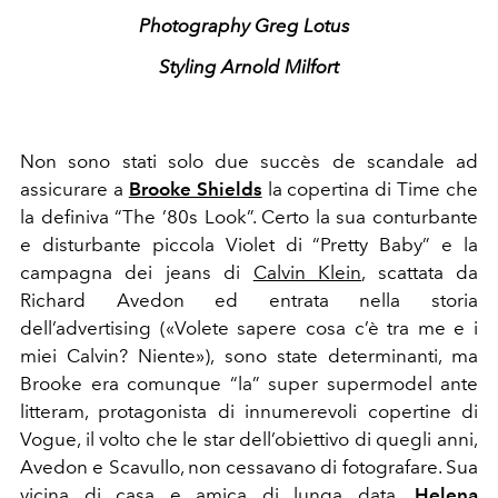
Photography Greg Lotus
Styling Arnold Milfort
Non sono stati solo due succès de scandale ad
assicurare a
Brooke Shields
la copertina di Time che
la definiva “The ’80s Look”. Certo la sua conturbante
e disturbante piccola Violet di “Pretty Baby” e la
campagna dei jeans di
Calvin Klein
, scattata da
Richard Avedon ed entrata nella storia
dell’advertising («Volete sapere cosa c’è tra me e i
miei Calvin? Niente»), sono state determinanti, ma
Brooke era comunque “la” super supermodel ante
litteram, protagonista di innumerevoli copertine di
Vogue, il volto che le star dell’obiettivo di quegli anni,
Avedon e Scavullo, non cessavano di fotografare. Sua
vicina di casa e amica di lunga data,
Helena