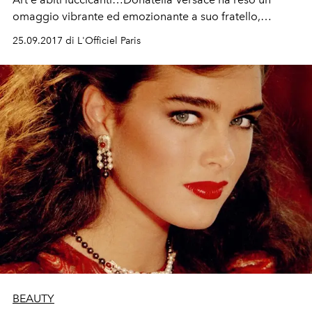
omaggio vibrante ed emozionante a suo fratello,
fondatore della Maison, Gianni, in ricordo della sua
25.09.2017 di L'Officiel Paris
scomparsa avvenuta 20 anni fa. "Questa collezione è
dedicata alla vita e all’opera di Gianni, saluto il suo
genio artistico ma anche e soprattutto l’uomo e fratello
che è stato".
BEAUTY