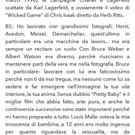
marzo 1990), le campagne Chanel e Lagerfeld
scattate da Karl Lagerfeld, e ovviamente il video di
“Wicked Game” di Chris Isaak diretto da Herb Ritts.
BS: Ho lavorato con grandissimi fotografi, Horst,
Avedon, Meisel, Demarchelier, quest’ultimo in
particolare era una macchina da lavoro... ma era
sempre un recitare un ruolo. Con Bruce Weber e
Albert Watson era diverso, perchè riuscivano a
mantenere parti della vera me nella fotografia. Bruce
in particolare: lavorare con lui era faticosissimo
perché non ti dà mai tregua, ma nessuno come lui sa
vedere e far emergere nell’immagine la tua vita
interiore, la tua anima. Senza dubbio “Pretty Baby” è il
miglior film che abbia fatto, arte pura, e anche le
controversie successive sono state importanti perché
mi hanno preparato a tutto. Louis Malle voleva la mia
innocenza di bambina, a 12 anni ero molto ingenua
per quanto riguardava la sessualità, ma da