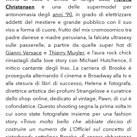
Christensen
è una delle supermodel per
antonomasia degli
anni ’90
, in grado di elettrizzare
addetti del mestiere e grande pubblico con il suo
viso a forma di cuore, frutto del mix cromosomico tra
padre danese e madre peruviana, la falcata ultrasexy
sulle passerelle, a partire da quelle super hot di
Gianni Versace
e
Thierry Mugler
, e l’aura rock chick
rimastagli dalla love story con Michael Hutchence, il
mitico cantante degli Inxs. La carriera di Brooke è
proseguita alternando il cinema e Broadway alla tv e
alla stesura di libri di successo, Helena è fotografa,
direttrice artistica dei profumi Strangelove e curatrice
dello shop online, dedicato al vintage, Pawn, di cui è
cofondatrice. Questo shooting segna la prima volta in
cui sono state fotografate insieme per una fashion
story. «
Trovo molto bello che abbiate deciso di
costruire un numero de L’Officiel sul concetto di
sisterhood
», sottolinea Brooke. «
È ancora abbastanza