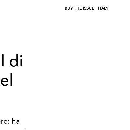
BUY THE ISSUE
ITALY
l di
el
re: ha