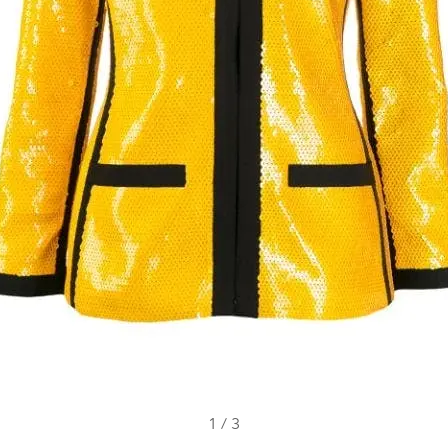
1
/
3