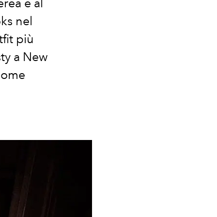
erea e al
ks nel
fit più
sty a New
 come