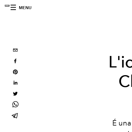
MENU
L'i
C
É una