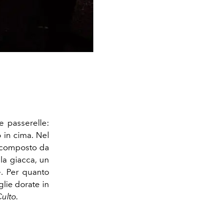
e passerelle:
o in cima. Nel
è composto da
 la giacca, un
e. Per quanto
lie dorate in
ulto.