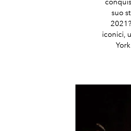
conquist
suo s
2021? 
iconici,
York