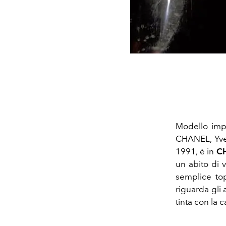
Modello impe
CHANEL, Yves 
1991, è in
C
un abito di v
semplice top
riguarda gli 
tinta con la c