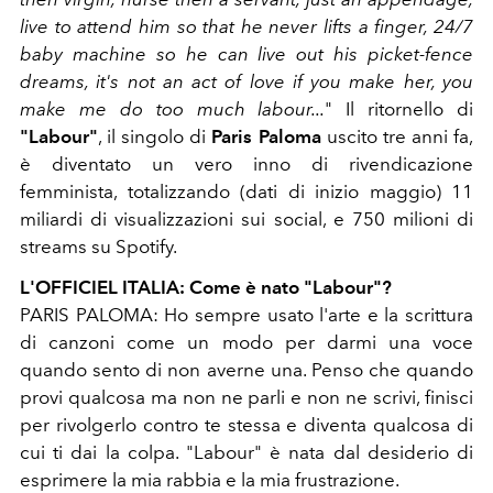
live to attend him so that he never lifts a finger, 24/7
baby machine so he can live out his picket-fence
dreams, it's not an act of love if you make her, you
make me do too much labour...
" Il ritornello di
"Labour"
, il singolo di
Paris Paloma
uscito tre anni fa,
è diventato un vero inno di rivendicazione
femminista, totalizzando (dati di inizio maggio) 11
miliardi di visualizzazioni sui social, e 750 milioni di
streams su Spotify.
L'OFFICIEL ITALIA: Come è nato "Labour"?
PARIS PALOMA: Ho sempre usato l'arte e la scrittura
di canzoni come un modo per darmi una voce
quando sento di non averne una. Penso che quando
provi qualcosa ma non ne parli e non ne scrivi, finisci
per rivolgerlo contro te stessa e diventa qualcosa di
cui ti dai la colpa. "Labour" è nata dal desiderio di
esprimere la mia rabbia e la mia frustrazione.