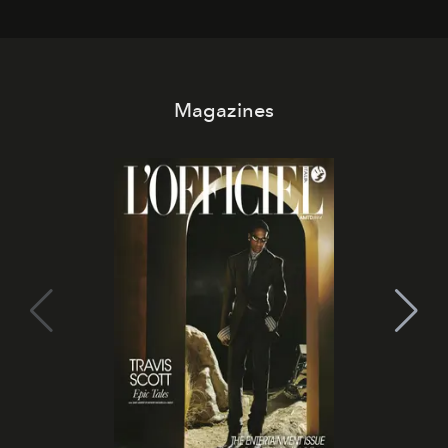
che chiamiamo comunemente
stelle cadenti
, e affidare
all’universo i desideri più segreti
Magazines