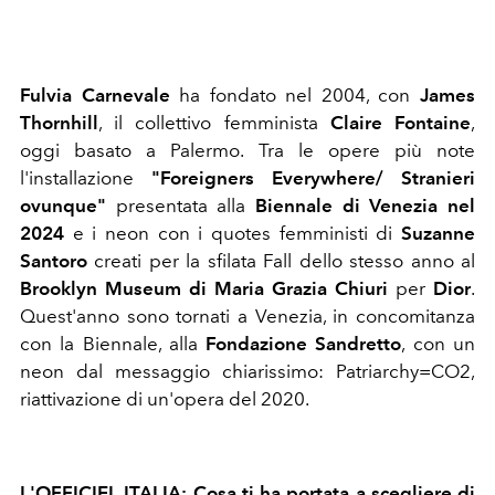
Fulvia Carnevale
ha fondato nel 2004, con
James
Thornhill
, il collettivo femminista
Claire Fontaine
,
oggi basato a Palermo. Tra le opere più note
l'installazione
"Foreigners Everywhere/ Stranieri
ovunque"
presentata alla
Biennale di Venezia nel
2024
e i neon con i quotes femministi di
Suzanne
Santoro
creati per la sfilata Fall dello stesso anno al
Brooklyn Museum di Maria Grazia Chiuri
per
Dior
.
Quest'anno sono tornati a Venezia, in concomitanza
con la Biennale, alla
Fondazione Sandretto
, con un
neon dal messaggio chiarissimo: Patriarchy=CO2,
riattivazione di un'opera del 2020.
L'OFFICIEL ITALIA: Cosa ti ha portata a scegliere di