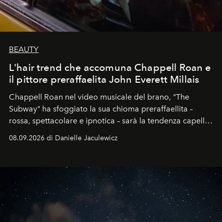
BEAUTY
L'hair trend che accomuna Chappell Roan e
il pittore preraffaelita John Everett Millais
Chappell Roan nel video musicale del brano, "The
Subway" ha sfoggiato la sua chioma preraffaellita –
rossa, spettacolare e ipnotica – sarà la tendenza capelli
dell'autunno?
08.09.2026 di Danielle Jaculewicz