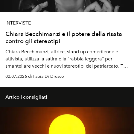
INTERVISTE
Chiara Becchimanzi e il potere della risata
contro gli stereotipi
Chiara Becchimanzi, attrice, stand up comedienne e
attivista, utilizza la satira e la "rabbia leggera" per
smantellare vecchi e nuovi stereotipi del patriarcato. Tra
minacce ai diritti civili e nuove ondate misogine, porta il
02.07.2026 di Fabia Di Drusco
femminismo sul palco e nelle scuole, convinta del potere
della risata.
Articoli consigliati