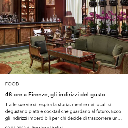
FOOD
48 ore a Firenze, gli indirizzi del gusto
Tra le sue vie si respira la storia, mentre nei locali si
degustano piatti e cocktail che guardano al futuro. Ecco
gli indirizzi imperdibili per chi decide di trascorrere un
weekend nel capoluogo toscano