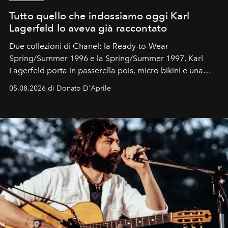
Tutto quello che indossiamo oggi Karl
Lagerfeld lo aveva già raccontato
Due collezioni di Chanel: la Ready-to-Wear
Spring/Summer 1996 e la Spring/Summer 1997. Karl
Lagerfeld porta in passerella pois, micro bikini e una
logomania pensata per la spiaggia
, con Cindy, Linda,
05.08.2026 di Donato D'Aprile
Kate, Claudia e Carla una dietro l'altra. Trent'anni dopo,
in un'industria che vive di archivi, quel guardaroba resta
uno dei documenti più contemporanei che abbiamo.