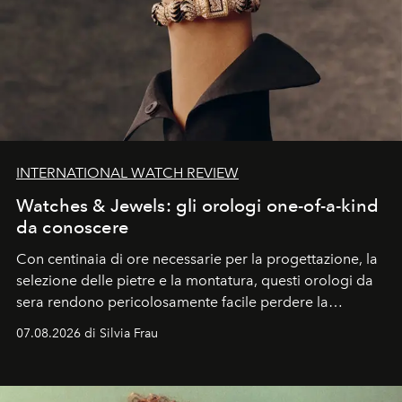
INTERNATIONAL WATCH REVIEW
Watches & Jewels: gli orologi one-of-a-kind
da conoscere
Con centinaia di ore necessarie per la progettazione, la
selezione delle pietre e la montatura, questi orologi da
sera rendono pericolosamente facile perdere la
cognizione del tempo. Ma con quadranti così
07.08.2026 di Silvia Frau
abbaglianti, chi è che guarda davvero l'ora?