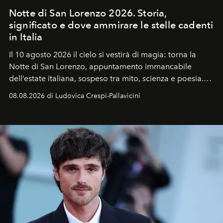
Notte di San Lorenzo 2026. Storia,
significato e dove ammirare le stelle cadenti
in Italia
Il 10 agosto 2026 il cielo si vestirà di magia: torna la
Notte di San Lorenzo
, appuntamento immancabile
dell’estate italiana, sospeso tra mito, scienza e poesia.
Sarà il momento in cui gli occhi si alzano verso la volta
08.08.2026 di Ludovica Crespi-Pallavicini
celeste per seguire il passaggio delle
Perseidi
, quelle
che chiamiamo comunemente
stelle cadenti
, e affidare
all’universo i desideri più segreti