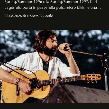
Spring/Summer 1996 e la Spring/Summer 1997. Karl
Lagerfeld porta in passerella pois, micro bikini e una
logomania pensata per la spiaggia
, con Cindy, Linda,
05.08.2026 di Donato D'Aprile
Kate, Claudia e Carla una dietro l'altra. Trent'anni dopo,
in un'industria che vive di archivi, quel guardaroba resta
uno dei documenti più contemporanei che abbiamo.