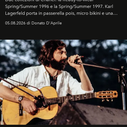
Spring/Summer 1996 e la Spring/Summer 1997. Karl
Lagerfeld porta in passerella pois, micro bikini e una
logomania pensata per la spiaggia
, con Cindy, Linda,
05.08.2026 di Donato D'Aprile
Kate, Claudia e Carla una dietro l'altra. Trent'anni dopo,
in un'industria che vive di archivi, quel guardaroba resta
uno dei documenti più contemporanei che abbiamo.