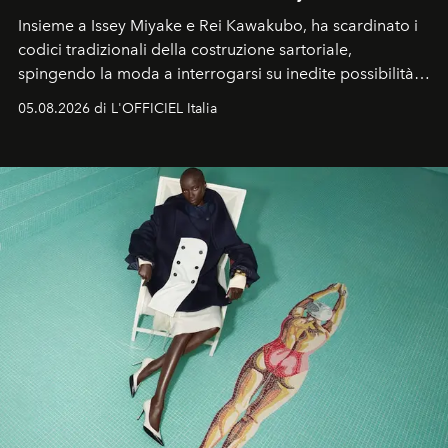
Insieme a Issey Miyake e Rei Kawakubo, ha scardinato i
codici tradizionali della costruzione sartoriale,
spingendo la moda a interrogarsi su inedite possibilità
formali e a ridefinire il concetto stesso di silhouette.
05.08.2026 di L'OFFICIEL Italia
Quella di Yohji Yamamoto è storia di un visionario che
ha riscritto i canoni estetici del XX secolo, lasciando
un’impronta indelebile nella storia della moda.