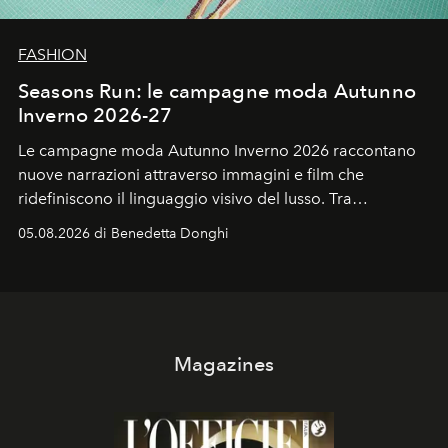
FASHION
Seasons Run: le campagne moda Autunno
Inverno 2026-27
Le campagne moda Autunno Inverno 2026 raccontano
nuove narrazioni attraverso immagini e film che
ridefiniscono il linguaggio visivo del lusso. Tra
protagonisti del cinema, volti della cultura
05.08.2026 di Benedetta Donghi
contemporanea e storytelling d'autore, le maison
trasformano ogni campagna in uno storytelling capace
di esprimere identità, visione e desiderio.
Magazines