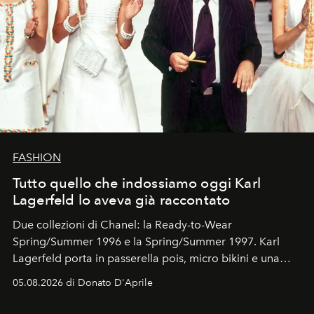
FASHION
Tutto quello che indossiamo oggi Karl
Lagerfeld lo aveva già raccontato
Due collezioni di Chanel: la Ready-to-Wear
Spring/Summer 1996 e la Spring/Summer 1997. Karl
Lagerfeld porta in passerella pois, micro bikini e una
logomania pensata per la spiaggia
, con Cindy, Linda,
05.08.2026 di Donato D'Aprile
Kate, Claudia e Carla una dietro l'altra. Trent'anni dopo,
in un'industria che vive di archivi, quel guardaroba resta