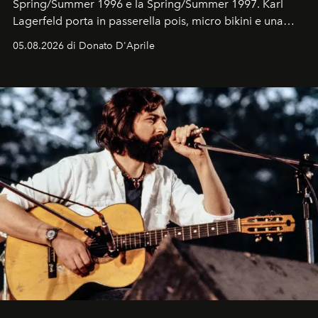
Spring/Summer 1996 e la Spring/Summer 1997. Karl
Lagerfeld porta in passerella pois, micro bikini e una
logomania pensata per la spiaggia
, con Cindy, Linda,
05.08.2026 di Donato D'Aprile
Kate, Claudia e Carla una dietro l'altra. Trent'anni dopo,
in un'industria che vive di archivi, quel guardaroba resta
uno dei documenti più contemporanei che abbiamo.