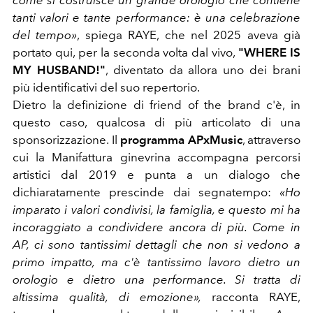
come si costruisce un grande orologio che contiene
tanti valori e tante performance: è una celebrazione
del tempo»
, spiega RAYE, che nel 2025 aveva già
portato qui, per la seconda volta dal vivo,
"WHERE IS
MY HUSBAND!"
, diventato da allora uno dei brani
più identificativi del suo repertorio.
Dietro la definizione di friend of the brand c'è, in
questo caso, qualcosa di più articolato di una
sponsorizzazione. Il
programma APxMusic
, attraverso
cui la Manifattura ginevrina accompagna percorsi
artistici dal 2019 e punta a un dialogo che
dichiaratamente prescinde dai segnatempo:
«Ho
imparato i valori condivisi, la famiglia, e questo mi ha
incoraggiato a condividere ancora di più. Come in
AP, ci sono tantissimi dettagli che non si vedono a
primo impatto, ma c'è tantissimo lavoro dietro un
orologio e dietro una performance. Si tratta di
altissima qualità, di emozione»,
racconta RAYE,