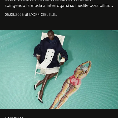
spingendo la moda a interrogarsi su inedite possibilità
formali e a ridefinire il concetto stesso di silhouette.
05.08.2026 di L'OFFICIEL Italia
Quella di Yohji Yamamoto è storia di un visionario che
ha riscritto i canoni estetici del XX secolo, lasciando
un’impronta indelebile nella storia della moda.