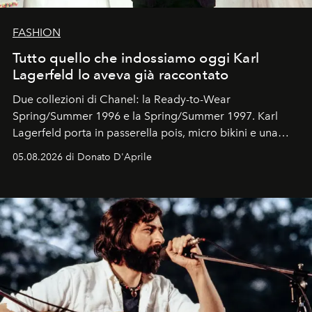
FASHION
Tutto quello che indossiamo oggi Karl
Lagerfeld lo aveva già raccontato
Due collezioni di Chanel: la Ready-to-Wear
Spring/Summer 1996 e la Spring/Summer 1997. Karl
Lagerfeld porta in passerella pois, micro bikini e una
logomania pensata per la spiaggia
, con Cindy, Linda,
05.08.2026 di Donato D'Aprile
Kate, Claudia e Carla una dietro l'altra. Trent'anni dopo,
in un'industria che vive di archivi, quel guardaroba resta
uno dei documenti più contemporanei che abbiamo.