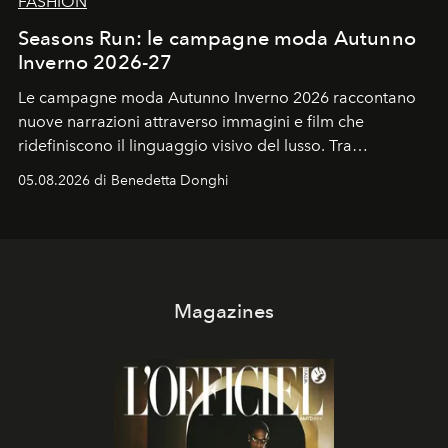
FASHION
Seasons Run: le campagne moda Autunno
Inverno 2026-27
Le campagne moda Autunno Inverno 2026 raccontano
nuove narrazioni attraverso immagini e film che
ridefiniscono il linguaggio visivo del lusso. Tra
protagonisti del cinema, volti della cultura
05.08.2026 di Benedetta Donghi
contemporanea e storytelling d'autore, le maison
trasformano ogni campagna in uno storytelling capace
di esprimere identità, visione e desiderio.
Magazines