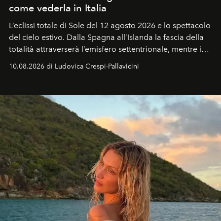
come vederla in Italia
L’eclissi totale di Sole del 12 agosto 2026 e lo spettacolo
del cielo estivo.
Dalla Spagna all’Islanda la fascia della
totalità attraverserà l’emisfero settentrionale, mentre in
Italia il fenomeno sarà parziale ma particolarmente
10.08.2026 di Ludovica Crespi-Pallavicini
spettacolare al Nord. Orari, città favorite e regole per
osservare l’eclissi.