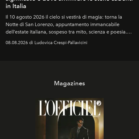
in Italia
Il 10 agosto 2026 il cielo si vestirà di magia: torna la
Notte di San Lorenzo
, appuntamento immancabile
dell’estate italiana, sospeso tra mito, scienza e poesia.
Sarà il momento in cui gli occhi si alzano verso la volta
08.08.2026 di Ludovica Crespi-Pallavicini
celeste per seguire il passaggio delle
Perseidi
, quelle
che chiamiamo comunemente
stelle cadenti
, e affidare
all’universo i desideri più segreti
Magazines