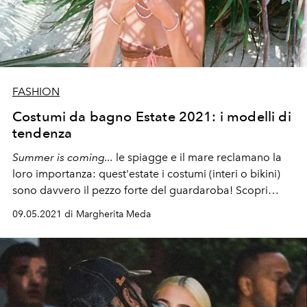
FASHION
Costumi da bagno Estate 2021: i modelli di
tendenza
Summer is coming...
le spiagge e il mare reclamano la
loro importanza: quest'estate i costumi (interi o bikini)
sono davvero il pezzo forte del guardaroba! Scopri
quali sono i modelli ed i brand (da Calzedonia a The
09.05.2021 di Margherita Meda
Attico) più belli e di moda per l'estate 2021