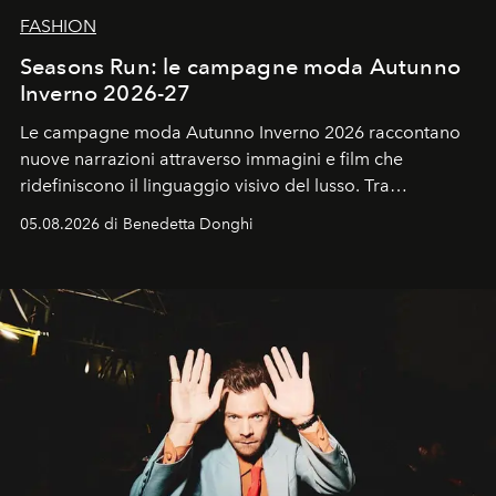
FASHION
Seasons Run: le campagne moda Autunno
Inverno 2026-27
Le campagne moda Autunno Inverno 2026 raccontano
nuove narrazioni attraverso immagini e film che
ridefiniscono il linguaggio visivo del lusso. Tra
protagonisti del cinema, volti della cultura
05.08.2026 di Benedetta Donghi
contemporanea e storytelling d'autore, le maison
trasformano ogni campagna in uno storytelling capace
di esprimere identità, visione e desiderio.