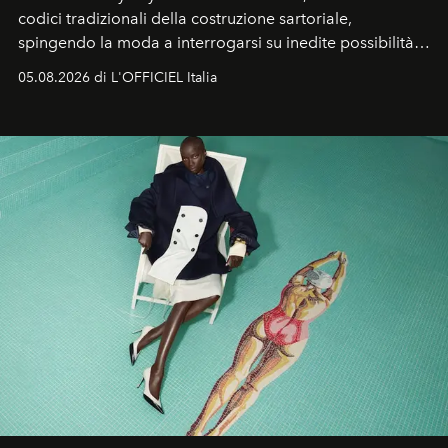
codici tradizionali della costruzione sartoriale,
spingendo la moda a interrogarsi su inedite possibilità
formali e a ridefinire il concetto stesso di silhouette.
05.08.2026 di L'OFFICIEL Italia
Quella di Yohji Yamamoto è storia di un visionario che
ha riscritto i canoni estetici del XX secolo, lasciando
un’impronta indelebile nella storia della moda.