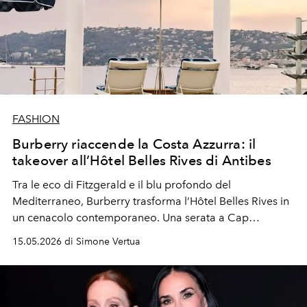
FASHION
Burberry riaccende la Costa Azzurra: il
takeover all’Hôtel Belles Rives di Antibes
Tra le eco di Fitzgerald e il blu profondo del
Mediterraneo, Burberry trasforma l’Hôtel Belles Rives in
un cenacolo contemporaneo. Una serata a Cap
d’Antibes dove il Check incontra l’Art Déco, celebrata da
15.05.2026 di Simone Vertua
una nuova generazione di talenti globali riunita sotto il
segno di un’eleganza colta e mai gridata.