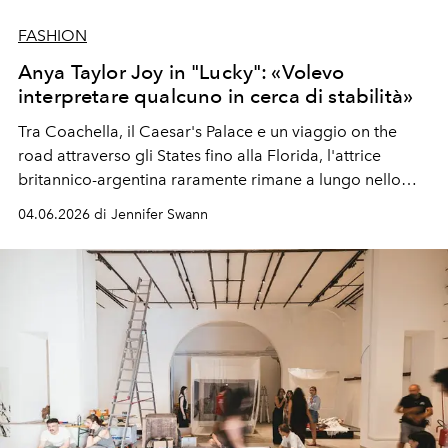
FASHION
Anya Taylor Joy in "Lucky": «Volevo
interpretare qualcuno in cerca di stabilità»
Tra Coachella, il Caesar's Palace e un viaggio on the
road attraverso gli States fino alla Florida, l'attrice
britannico-argentina raramente rimane a lungo nello
stesso posto. La vedremo prossimamente nella serie
04.06.2026 di Jennifer Swann
estiva di Apple TV "Lucky". «Ero attratta dall'idea di
interpretare qualcuno che volesse restare fermo,
mettere radici e creare qualche tipo di legame in cui non
sentire che il terreno sta per crollarti sotto i piedi».