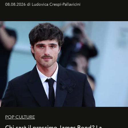
Sarà il momento in cui gli occhi si alzano verso la volta
08.08.2026 di Ludovica Crespi-Pallavicini
celeste per seguire il passaggio delle
Perseidi
, quelle
che chiamiamo comunemente
stelle cadenti
, e affidare
all’universo i desideri più segreti
POP CULTURE
Chi sarà il prossimo James Bond? La