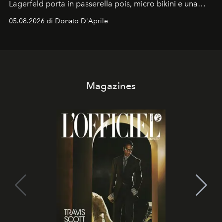
Lagerfeld porta in passerella pois, micro bikini e una
logomania pensata per la spiaggia
, con Cindy, Linda,
05.08.2026 di Donato D'Aprile
Kate, Claudia e Carla una dietro l'altra. Trent'anni dopo,
in un'industria che vive di archivi, quel guardaroba resta
uno dei documenti più contemporanei che abbiamo.
Magazines