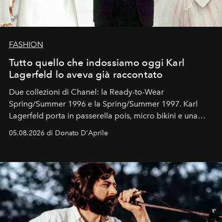
FASHION
Tutto quello che indossiamo oggi Karl
Lagerfeld lo aveva già raccontato
Due collezioni di Chanel: la Ready-to-Wear
Spring/Summer 1996 e la Spring/Summer 1997. Karl
Lagerfeld porta in passerella pois, micro bikini e una
logomania pensata per la spiaggia
, con Cindy, Linda,
05.08.2026 di Donato D'Aprile
Kate, Claudia e Carla una dietro l'altra. Trent'anni dopo,
in un'industria che vive di archivi, quel guardaroba resta
uno dei documenti più contemporanei che abbiamo.