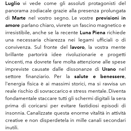
Luglio
vi vede come gli assoluti protagonisti del
panorama zodiacale grazie alla presenza prolungata
di
Marte
nel vostro segno. Le vostre
previsioni in
amore
parlano chiaro, vivrete un fascino magnetico e
irresistibile, anche se la recente
Luna Piena
richiede
una necessaria chiarezza nei legami ufficiali o di
convivenza. Sul fronte del
lavoro
, la vostra mente
brillante partorirà idee rivoluzionarie e progetti
vincenti, ma dovrete fare molta attenzione alle spese
impreviste causate dalle dissonanze di
Urano
nel
settore finanziario. Per la
salute e benessere
,
l'energia fisica è ai massimi storici, ma si ravvisa un
reale rischio di sovraccarico e stress mentale. Diventa
fondamentale staccare tutti gli schermi digitali la sera
prima di coricarsi per evitare fastidiosi episodi di
insonnia. Canalizzate questa enorme vitalità in attività
creative e non disperdetela in mille canali secondari
inutili.