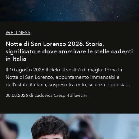
WELLNESS
Notte di San Lorenzo 2026. Storia,
significato e dove ammirare le stelle cadenti
in Italia
Il 10 agosto 2026 il cielo si vestirà di magia: torna la
Notte di San Lorenzo
, appuntamento immancabile
dell’estate italiana, sospeso tra mito, scienza e poesia.
Sarà il momento in cui gli occhi si alzano verso la volta
08.08.2026 di Ludovica Crespi-Pallavicini
celeste per seguire il passaggio delle
Perseidi
, quelle
che chiamiamo comunemente
stelle cadenti
, e affidare
all’universo i desideri più segreti