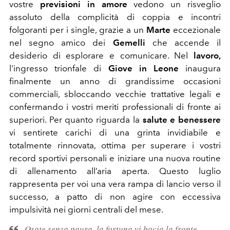
vostre
previsioni in amore
vedono un risveglio
assoluto della complicità di coppia e incontri
folgoranti per i single, grazie a un
Marte
eccezionale
nel segno amico dei
Gemelli
che accende il
desiderio di esplorare e comunicare. Nel
lavoro,
l'ingresso trionfale di
Giove in Leone
inaugura
finalmente un anno di grandissime occasioni
commerciali, sbloccando vecchie trattative legali e
confermando i vostri meriti professionali di fronte ai
superiori. Per quanto riguarda la
salute e benessere
vi sentirete carichi di una grinta invidiabile e
totalmente rinnovata, ottima per superare i vostri
record sportivi personali e iniziare una nuova routine
di allenamento all’aria aperta. Questo luglio
rappresenta per voi una vera rampa di lancio verso il
successo, a patto di non agire con eccessiva
impulsività nei giorni centrali del mese.
Osate senza paura, la fortuna vi bacia la fronte.