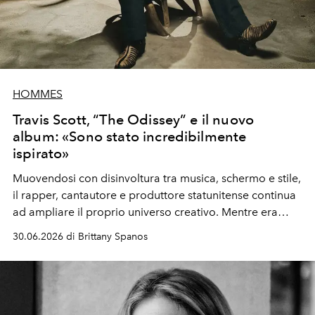
HOMMES
Travis Scott, “The Odissey” e il nuovo
album: «Sono stato incredibilmente
ispirato»
Muovendosi con disinvoltura tra musica, schermo e stile,
il rapper, cantautore e produttore statunitense continua
ad ampliare il proprio universo creativo. Mentre era
impegnato nel Circus Maximus Tour ha girato due film:
30.06.2026 di Brittany Spanos
questo mese lo vedremo tra il cast stellare di "The
Odyssey" di Christopher Nolan, mentre a ottobre
interpreterà se stesso nella commedia "Rolling Loud".