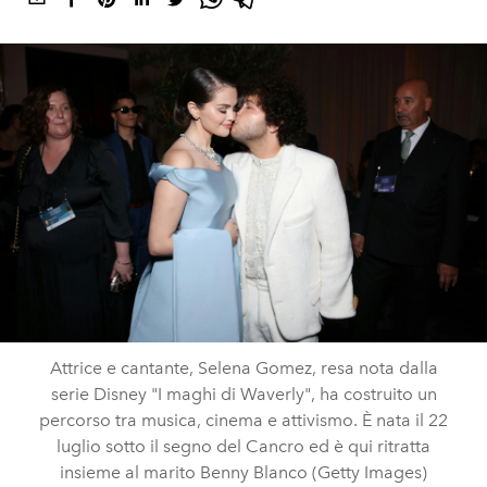
Attrice e cantante, Selena Gomez, resa nota dalla
serie Disney "I maghi di Waverly", ha costruito un
percorso tra musica, cinema e attivismo. È nata il 22
luglio sotto il segno del Cancro ed è qui ritratta
insieme al marito Benny Blanco (Getty Images)