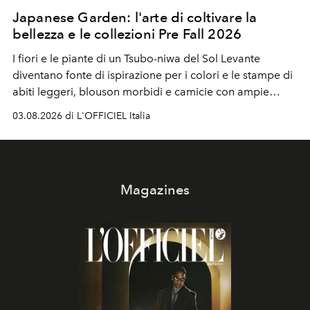
Japanese Garden: l'arte di coltivare la
bellezza e le collezioni Pre Fall 2026
I fiori e le piante di un Tsubo-niwa del Sol Levante
diventano fonte di ispirazione per i colori e le stampe di
abiti leggeri, blouson morbidi e camicie con ampie
maniche a kimono. E si trasformano in applicazioni
03.08.2026 di L'OFFICIEL Italia
tridimensionali e over su tailleur monocromatici.
Magazines