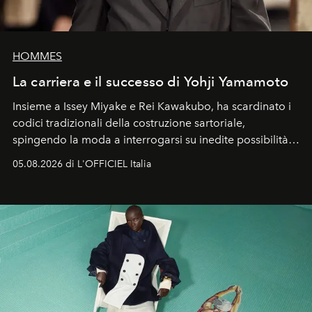
HOMMES
La carriera e il successo di Yohji Yamamoto
Insieme a Issey Miyake e Rei Kawakubo, ha scardinato i
codici tradizionali della costruzione sartoriale,
spingendo la moda a interrogarsi su inedite possibilità
formali e a ridefinire il concetto stesso di silhouette.
05.08.2026 di L'OFFICIEL Italia
Quella di Yohji Yamamoto è storia di un visionario che
ha riscritto i canoni estetici del XX secolo, lasciando
un’impronta indelebile nella storia della moda.