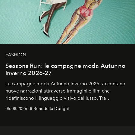
FASHION
Seasons Run: le campagne moda Autunno
Inverno 2026-27
Le campagne moda Autunno Inverno 2026 raccontano
nuove narrazioni attraverso immagini e film che
ridefiniscono il linguaggio visivo del lusso. Tra
protagonisti del cinema, volti della cultura
05.08.2026 di Benedetta Donghi
contemporanea e storytelling d'autore, le maison
trasformano ogni campagna in uno storytelling capace
di esprimere identità, visione e desiderio.