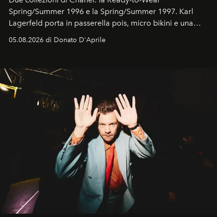
Spring/Summer 1996 e la Spring/Summer 1997. Karl
Lagerfeld porta in passerella pois, micro bikini e una
logomania pensata per la spiaggia
, con Cindy, Linda,
05.08.2026 di Donato D'Aprile
Kate, Claudia e Carla una dietro l'altra. Trent'anni dopo,
in un'industria che vive di archivi, quel guardaroba resta
uno dei documenti più contemporanei che abbiamo.