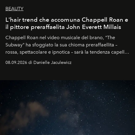
BEAUTY
L'hair trend che accomuna Chappell Roan e
il pittore preraffaelita John Everett Millais
Chappell Roan nel video musicale del brano, "The
Subway" ha sfoggiato la sua chioma preraffaellita –
rossa, spettacolare e ipnotica – sarà la tendenza capelli
dell'autunno?
08.09.2026 di Danielle Jaculewicz