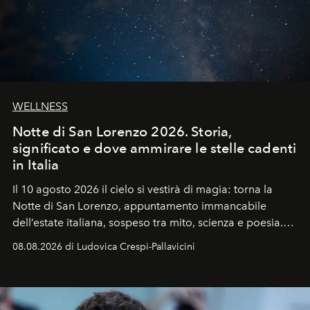
WELLNESS
Notte di San Lorenzo 2026. Storia,
significato e dove ammirare le stelle cadenti
in Italia
Il 10 agosto 2026 il cielo si vestirà di magia: torna la
Notte di San Lorenzo
, appuntamento immancabile
dell’estate italiana, sospeso tra mito, scienza e poesia.
Sarà il momento in cui gli occhi si alzano verso la volta
08.08.2026 di Ludovica Crespi-Pallavicini
celeste per seguire il passaggio delle
Perseidi
, quelle
che chiamiamo comunemente
stelle cadenti
, e affidare
all’universo i desideri più segreti