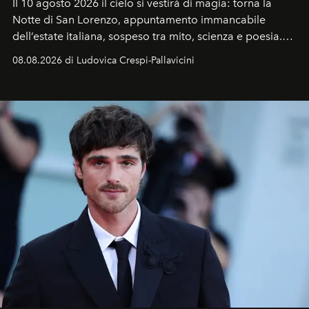
Il 10 agosto 2026 il cielo si vestirà di magia: torna la
Notte di San Lorenzo
, appuntamento immancabile
dell’estate italiana, sospeso tra mito, scienza e poesia.
Sarà il momento in cui gli occhi si alzano verso la volta
08.08.2026 di Ludovica Crespi-Pallavicini
celeste per seguire il passaggio delle
Perseidi
, quelle
che chiamiamo comunemente
stelle cadenti
, e affidare
all’universo i desideri più segreti