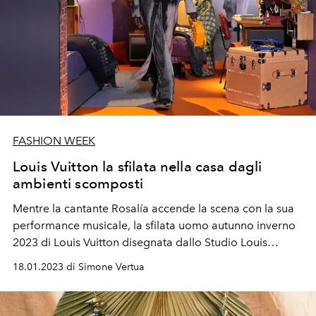
FASHION WEEK
Louis Vuitton la sfilata nella casa dagli
ambienti scomposti
Mentre la cantante
Rosalía
accende la scena con la sua
performance musicale, la sfilata uomo autunno inverno
2023 di Louis Vuitton disegnata dallo
Studio Louis
Vuitton presenta la nuova collaborazione con Colm
18.01.2023 di Simone Vertua
Dillane, direttore creativo di KidSuper. Una ripresa del
periodo dell'infanzia con il repertorio Vuitton.