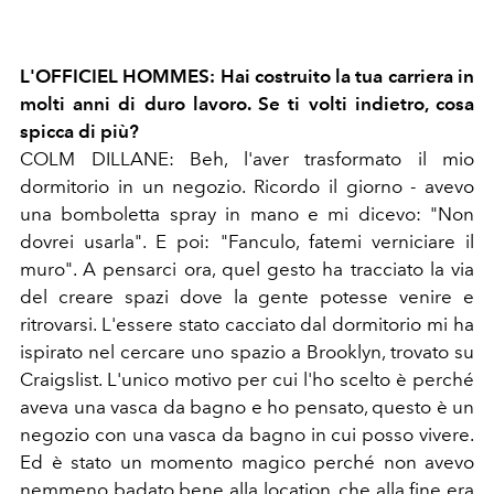
L'OFFICIEL HOMMES: Hai costruito la tua carriera in
molti anni di duro lavoro. Se ti volti indietro, cosa
spicca di più?
COLM DILLANE: Beh, l'aver trasformato il mio
dormitorio in un negozio. Ricordo il giorno - avevo
una bomboletta spray in mano e mi dicevo: "Non
dovrei usarla". E poi: "Fanculo, fatemi verniciare il
muro". A pensarci ora, quel gesto ha tracciato la via
del creare spazi dove la gente potesse venire e
ritrovarsi. L'essere stato cacciato dal dormitorio mi ha
ispirato nel cercare uno spazio a Brooklyn, trovato su
Craigslist.
L'unico motivo per cui l'ho scelto è perché
aveva una vasca
da bagno e ho pensato, questo è un
negozio con una vasca da bagno in cui posso vivere.
Ed è stato un momento magico perché non avevo
nemmeno badato bene alla location, che
alla fine era