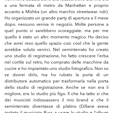
a una fermata di metro da Manhattan e proprio
accanto a Mishka (un altro marchio streetwear. ndr).
Ho organizzato un grande party di apertura e il mese
dopo. nessuno veniva in negozio. Molte persone a
quel punto si sarebbero scoraggiate. ma per me
quello è stato un altrc momento magico. Ho deciso
che avrei reso quello spazio così cool che la gente
avrebbe voluto venirci. Nel seminterrato ho creato
uno studio di registrazione, ho fatto crescere l'erba
nel cortile sul retro, ho comprato delle macchine da
cucire e ho impiantato uno studio fotografico. Non so
se dovrei dirlo, ma ho rubato la porta di un
distributore automatico per trasformarla nella porta
dello studio di registrazione.
Anche se non era il
migliore, era lo studio più figo. Il che ha
tatto si che
dei musicisti indossassero il mio brand e che il
seminterrato diventasse di platino (Dillane aveva
invitato il musicista Russ a usare lo studio e l'album