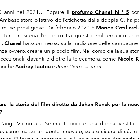
0 anni nel 2021… Eppure il
profumo Chanel N ° 5
con
 Ambasciatore olfattivo dell'etichetta dalla doppia C, ha 
u muse prestigiose. Da febbraio 2020 è
Marion Cotillard 
ettere in scena l'incontro tra questo emblematico arom
r,
Chanel
ha scommesso sulla tradizione delle campagne 
nza ovvero, creare un piccolo film. Nel corso della sua sto
 eccezionali, davanti e dietro la telecamera, come
Nicole 
anche
Audrey Tautou
e
Jean-Pierre Jeunet
…
arci la storia del film diretto da Johan Renck per la n
?
Parigi. Vicino alla Senna. È buio e una donna, vestita
o, cammina su un ponte innevato, sola e sicura di sé, in