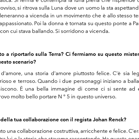
tica. Si ferma e contempla la luna piena che risplende di
rovviso, si ritrova sulla Luna dove un uomo la sta aspettan
alleneranno a vicenda in un movimento che è allo stesso t
appassionato. Poi la donna è tornata su questo ponte a Pari
on cui stava ballando. Si sorridono a vicenda.
o a riportarlo sulla Terra? Ci fermiamo su questo mister
questo scenario?
 d'amore, una storia d'amore piuttosto felice. C'è sia l
arioso e terroso. Quando i due personaggi iniziano a balla
iscono. È una bella immagine di come ci si sente ad 
rovo molto bello portare N ° 5 in questo universo.
 della tua collaborazione con il regista Johan Renck?
 una collaborazione costruttiva, arricchente e felice. C'e
tra lui e la storia che stavamo raccontando. Ha questa ene