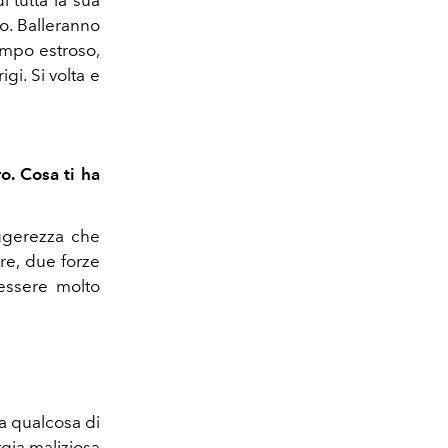
 tutta la sua
do. Balleranno
empo estroso,
gi. Si volta e
o. Cosa ti ha
eggerezza che
re, due forze
essere molto
ra qualcosa di
rgia maliziosa