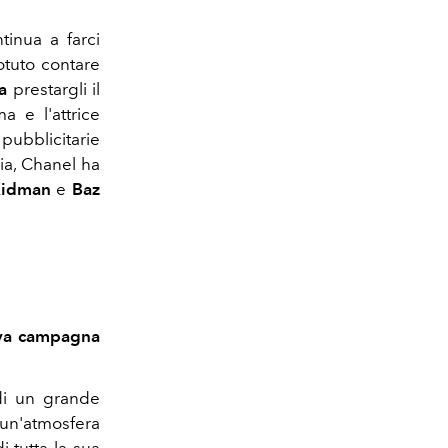
tinua a farci
potuto contare
a
prestargli il
a e l'attrice
pubblicitarie
ria, Chanel ha
Kidman
e
Baz
uova campagna
 di un grande
 un'atmosfera