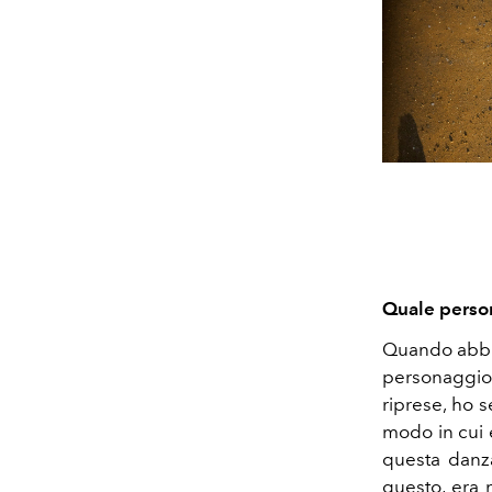
Quale person
Quando abbia
personaggio
riprese, ho 
modo in cui 
questa danza
questo, era 