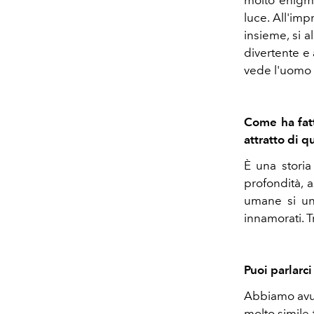
molto enigma
luce. All'imp
insieme, si 
divertente e 
vede l'uomo c
Come ha fatt
attratto di 
È una storia
profondità, 
umane si un
innamorati. T
Puoi parlarci
Abbiamo avuto
molto simile 