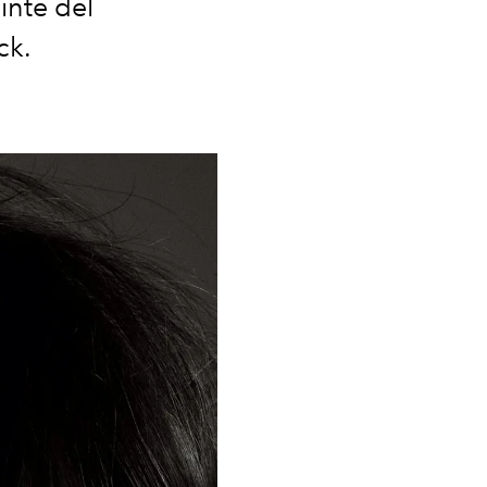
uinte del
ck.