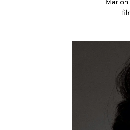
Marion C
fi