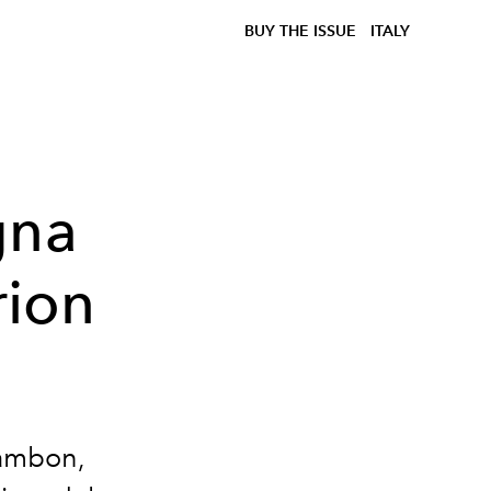
BUY THE ISSUE
ITALY
gna
rion
Cambon,