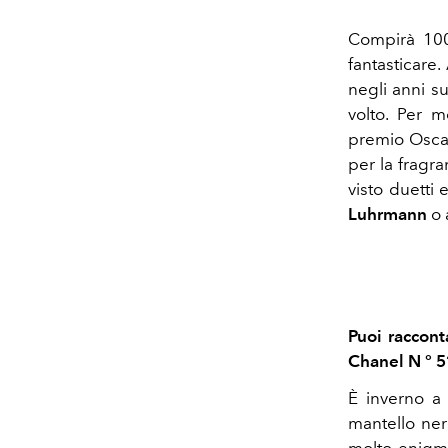
Compirà 10
fantasticare.
negli anni s
volto. Per m
premio Osca
per la fragra
visto duetti
Luhrmann
o 
Puoi raccont
Chanel N ° 5
È inverno a 
mantello ner