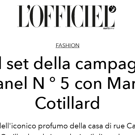
FASHION
l set della campa
nel N ° 5 con Ma
Cotillard
dell'iconico profumo della casa di rue 