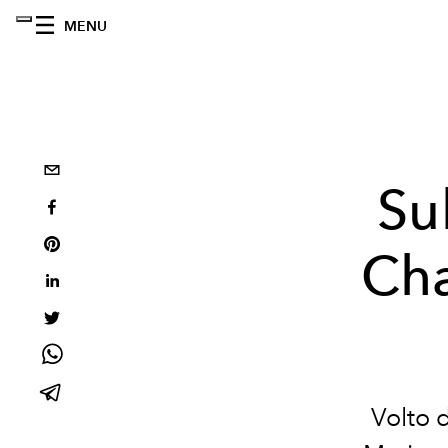
MENU
Su
Cha
Volto 