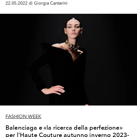
22.05.2022 di Giorgia Cantarini
ancora una volta, per l'inaspettato ritorno di Balenciaga
a New York dopo il 2003 sotto la direzione artistica di
Ghesquière
FASHION WEEK
Balenciaga e «la ricerca della perfezione»
per l'Haute Couture autunno inverno 2023-