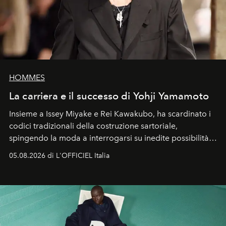
HOMMES
La carriera e il successo di Yohji Yamamoto
Insieme a Issey Miyake e Rei Kawakubo, ha scardinato i
codici tradizionali della costruzione sartoriale,
spingendo la moda a interrogarsi su inedite possibilità
formali e a ridefinire il concetto stesso di silhouette.
05.08.2026 di L'OFFICIEL Italia
Quella di Yohji Yamamoto è storia di un visionario che
ha riscritto i canoni estetici del XX secolo, lasciando
un’impronta indelebile nella storia della moda.