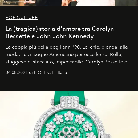
POP CULTURE
La (tragica) storia d'amore tra Carolyn
Bessette e John John Kennedy
La coppia più bella degli anni '90. Lei chic, bionda, alla
moda. Lui, il sogno Americano per eccellenza. Bello,
sfuggevole, sfacciato, impeccabile. Carolyn Bessette e
John John Kennedy sono i protagonisti della storia
04.08.2026 di L'OFFICIEL Italia
d'amore tragica che più ha segnato gli anni '90.