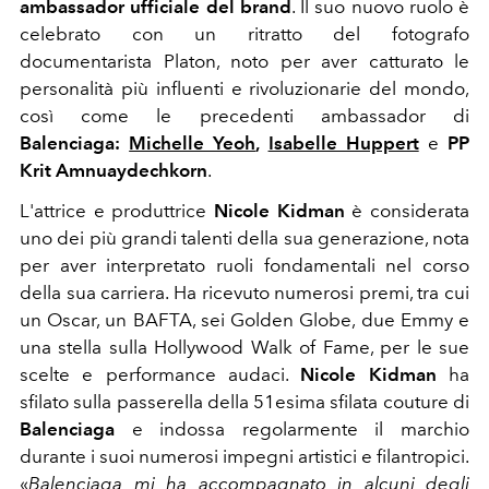
ambassador ufficiale del brand
. Il suo nuovo ruolo è
celebrato con un ritratto del fotografo
documentarista Platon, noto per aver catturato le
personalità più influenti e rivoluzionarie del mondo,
così come le precedenti ambassador di
Balenciaga:
Michelle Yeoh
,
Isabelle Huppert
e
PP
Krit Amnuaydechkorn
.
L'attrice e produttrice
Nicole Kidman
è considerata
uno dei più grandi talenti della sua generazione, nota
per aver interpretato ruoli fondamentali nel corso
della sua carriera. Ha ricevuto numerosi premi, tra cui
un Oscar, un BAFTA, sei Golden Globe, due Emmy e
una stella sulla Hollywood Walk of Fame, per le sue
scelte e performance audaci.
Nicole Kidman
ha
sfilato sulla passerella della 51esima sfilata couture di
Balenciaga
e indossa regolarmente il marchio
durante i suoi numerosi impegni artistici e filantropici.
«
Balenciaga mi ha accompagnato in alcuni degli