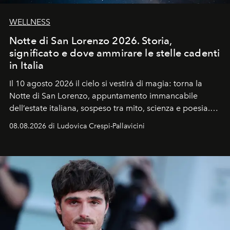
WELLNESS
Notte di San Lorenzo 2026. Storia,
significato e dove ammirare le stelle cadenti
in Italia
Il 10 agosto 2026 il cielo si vestirà di magia: torna la
Notte di San Lorenzo
, appuntamento immancabile
dell’estate italiana, sospeso tra mito, scienza e poesia.
Sarà il momento in cui gli occhi si alzano verso la volta
08.08.2026 di Ludovica Crespi-Pallavicini
celeste per seguire il passaggio delle
Perseidi
, quelle
che chiamiamo comunemente
stelle cadenti
, e affidare
all’universo i desideri più segreti