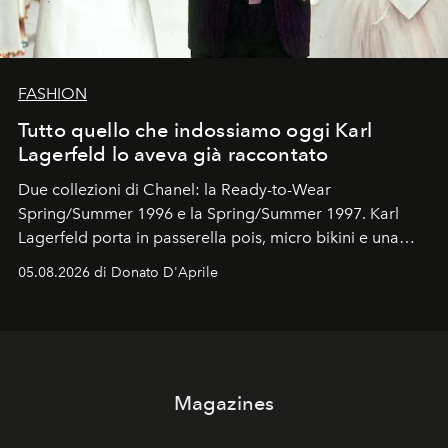
FASHION
Tutto quello che indossiamo oggi Karl
Lagerfeld lo aveva già raccontato
Due collezioni di Chanel: la Ready-to-Wear
Spring/Summer 1996 e la Spring/Summer 1997. Karl
Lagerfeld porta in passerella pois, micro bikini e una
logomania pensata per la spiaggia
, con Cindy, Linda,
05.08.2026 di Donato D'Aprile
Kate, Claudia e Carla una dietro l'altra. Trent'anni dopo,
in un'industria che vive di archivi, quel guardaroba resta
uno dei documenti più contemporanei che abbiamo.
Magazines