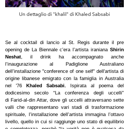
Un dettaglio di "khalil" di Khaled Sabsabi
Se al cocktail di lancio al St. Regis durante il pre
opening de La Biennale c’era l’artista iraniana
Shirin
Neshat
, il drink ha accompagnato anche
l’inaugurazione al Padiglione Australiano
dell’installazione "conference of one self" dell'artista di
origine libanese emigrato con la famiglia in Australia
nel '76
Khaled Sabsabi.
Ispirata al poema del
dodicesimo secolo “La conferenza degli uccelli”
di
Farid-al-din Attar, dove gli uccelli attraversano sette
valli che rappresentano vari stadi di trasformazione
spirituale, l’installazione dell’artista immagina l’ottavo
livello, quello in cui si raggiunge uno stato di equilibrio
e completezza, perchè “la verità non è qualcosa da