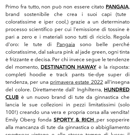
Primo fra tutto, non può non essere citato
PANGAIA
,
brand sostenibile che crea i suoi capi (tute
coloratissime e iper cool,) grazie a un determinato
processo scientifico per cui l'emissione di tossine è
pari a zero e i materiali sono tutti di riciclo. Regola
d'oro: le tute di
Pangaia
sono belle perché
coloratissime, dal sakura pink al jade green, ogni tinta
è frizzante e decisa. Per chi invece segue le tendenze
del momento,
DESTINATION HAWAY
è la risposta:
completi hoodie e track pants tie-dye super di
tendenza, per una
primavera estate 2022
all'insegna
del colore. Direttamente dall' Inghilterra,
HUNDRED
CLUB
è un nuovo brand di tute da ginnastica che
lancia le sue collezioni in pezzi limitatissimi (solo
100!) creando una vera e propria corsa alla vendita!
Emily Oberg fonda
SPORTY & RICH
per sopperire
alla mancanza di tute da ginnastica o abbigliamento
sportwear vintage e allo stesso tempo di lusso; il