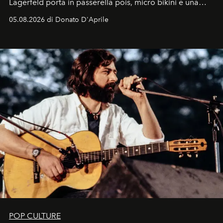
Lagerfeld porta in passerella pois, micro bikini e una
logomania pensata per la spiaggia
, con Cindy, Linda,
05.08.2026 di Donato D'Aprile
Kate, Claudia e Carla una dietro l'altra. Trent'anni dopo,
in un'industria che vive di archivi, quel guardaroba resta
uno dei documenti più contemporanei che abbiamo.
POP CULTURE