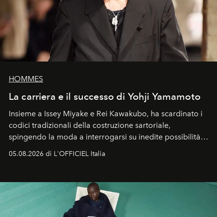
HOMMES
La carriera e il successo di Yohji Yamamoto
Insieme a Issey Miyake e Rei Kawakubo, ha scardinato i
codici tradizionali della costruzione sartoriale,
spingendo la moda a interrogarsi su inedite possibilità
formali e a ridefinire il concetto stesso di silhouette.
05.08.2026 di L'OFFICIEL Italia
Quella di Yohji Yamamoto è storia di un visionario che
ha riscritto i canoni estetici del XX secolo, lasciando
un’impronta indelebile nella storia della moda.