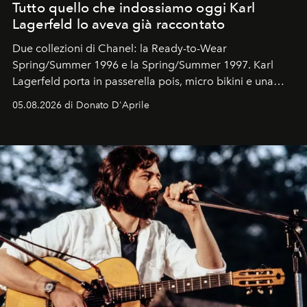
Tutto quello che indossiamo oggi Karl
Lagerfeld lo aveva già raccontato
Due collezioni di Chanel: la Ready-to-Wear
Spring/Summer 1996 e la Spring/Summer 1997. Karl
Lagerfeld porta in passerella pois, micro bikini e una
logomania pensata per la spiaggia
, con Cindy, Linda,
05.08.2026 di Donato D'Aprile
Kate, Claudia e Carla una dietro l'altra. Trent'anni dopo,
in un'industria che vive di archivi, quel guardaroba resta
uno dei documenti più contemporanei che abbiamo.