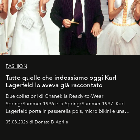
FASHION
Tutto quello che indossiamo oggi Karl
Lagerfeld lo aveva già raccontato
Due collezioni di Chanel: la Ready-to-Wear
Spring/Summer 1996 e la Spring/Summer 1997. Karl
Lagerfeld porta in passerella pois, micro bikini e una
logomania pensata per la spiaggia
, con Cindy, Linda,
05.08.2026 di Donato D'Aprile
Kate, Claudia e Carla una dietro l'altra. Trent'anni dopo,
in un'industria che vive di archivi, quel guardaroba resta