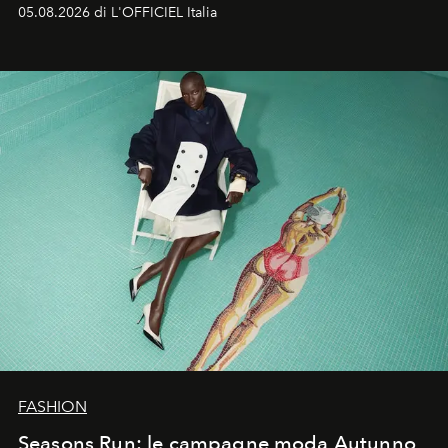
formali e a ridefinire il concetto stesso di silhouette.
05.08.2026 di L'OFFICIEL Italia
Quella di Yohji Yamamoto è storia di un visionario che
ha riscritto i canoni estetici del XX secolo, lasciando
un’impronta indelebile nella storia della moda.
FASHION
Seasons Run: le campagne moda Autunno