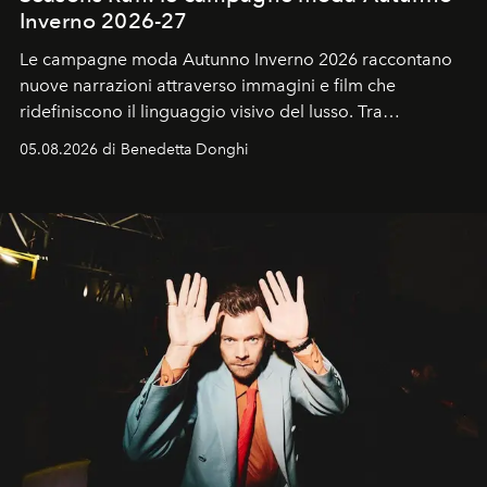
Inverno 2026-27
Le campagne moda Autunno Inverno 2026 raccontano
nuove narrazioni attraverso immagini e film che
ridefiniscono il linguaggio visivo del lusso. Tra
protagonisti del cinema, volti della cultura
05.08.2026 di Benedetta Donghi
contemporanea e storytelling d'autore, le maison
trasformano ogni campagna in uno storytelling capace
di esprimere identità, visione e desiderio.