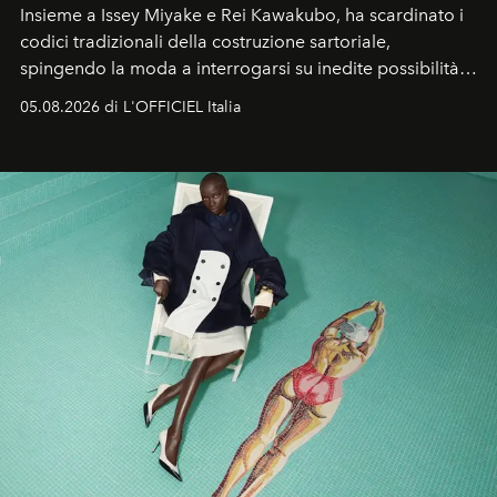
Insieme a Issey Miyake e Rei Kawakubo, ha scardinato i
codici tradizionali della costruzione sartoriale,
spingendo la moda a interrogarsi su inedite possibilità
formali e a ridefinire il concetto stesso di silhouette.
05.08.2026 di L'OFFICIEL Italia
Quella di Yohji Yamamoto è storia di un visionario che
ha riscritto i canoni estetici del XX secolo, lasciando
un’impronta indelebile nella storia della moda.