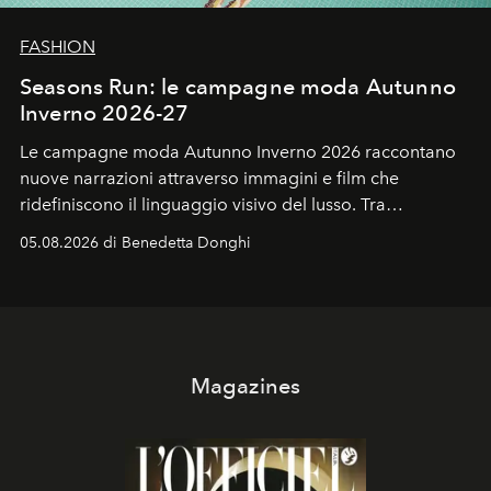
FASHION
Seasons Run: le campagne moda Autunno
Inverno 2026-27
Le campagne moda Autunno Inverno 2026 raccontano
nuove narrazioni attraverso immagini e film che
ridefiniscono il linguaggio visivo del lusso. Tra
protagonisti del cinema, volti della cultura
05.08.2026 di Benedetta Donghi
contemporanea e storytelling d'autore, le maison
trasformano ogni campagna in uno storytelling capace
di esprimere identità, visione e desiderio.
Magazines