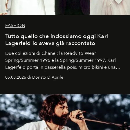
FASHION
Tutto quello che indossiamo oggi Karl
Lagerfeld lo aveva già raccontato
Due collezioni di Chanel: la Ready-to-Wear
Spring/Summer 1996 e la Spring/Summer 1997. Karl
Lagerfeld porta in passerella pois, micro bikini e una
logomania pensata per la spiaggia
, con Cindy, Linda,
05.08.2026 di Donato D'Aprile
Kate, Claudia e Carla una dietro l'altra. Trent'anni dopo,
in un'industria che vive di archivi, quel guardaroba resta
uno dei documenti più contemporanei che abbiamo.