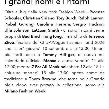
I grandi nomi e i ritorni
Oltre ai big della New York Fashion Week -
Proenza
Schouler
,
Christian Siriano
,
Tory Burch
,
Ralph Lauren
,
Prabal Gurung
,
Carolina Herrera
,
Sergio Hudson
,
Ulla Johnson
,
LaQuan Smith
- ci sono i ritorni veri e
propri di
Bad Binch TongTong
, il marchio di
Terrence
Zhou
, finalista del CFDA/Vogue Fashion Fund 2026
che sfilerà giovedì 10 settembre alle 13:00. Un'ora
più tardi tocca a
Tommy Hilfiger
, di nuovo nel
calendario ufficiale.
Monse
è attesa venerdì 11 alle
17:00, mentre
7 For All Mankind
sabato 12 alle 15. La
chiusura, martedì 15 alle 17:00, spetta come da
tradizione a
Thom Browne
, che torna nella Grande
Mela dopo aver portato la collezione uomo alla
Milano Fashion Week
.