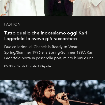
FASHION
Tutto quello che indossiamo oggi Karl
Lagerfeld lo aveva già raccontato
Due collezioni di Chanel: la Ready-to-Wear
Spring/Summer 1996 e la Spring/Summer 1997. Karl
Lagerfeld porta in passerella pois, micro bikini e una
logomania pensata per la spiaggia
, con Cindy, Linda,
05.08.2026 di Donato D'Aprile
Kate, Claudia e Carla una dietro l'altra. Trent'anni dopo,
in un'industria che vive di archivi, quel guardaroba resta
uno dei documenti più contemporanei che abbiamo.