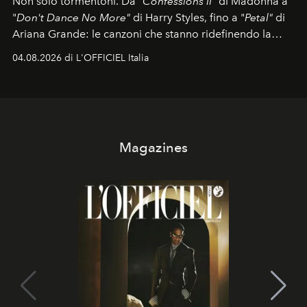
Non solo tormentoni. Da "
Confessions II"
di Madonna a
"
Don't Dance No More"
di Harry Styles, fino a "
Petal"
di
Ariana Grande: le canzoni che stanno ridefinendo la
colonna sonora della stagione.
04.08.2026 di L'OFFICIEL Italia
Magazines