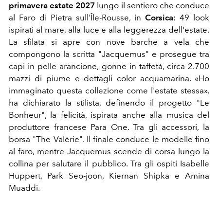
p
rimavera estate 2027
lungo il sentiero
che conduce
al Faro di Pietra
sull'Île-Rousse, in
Corsica
: 49 look
ispirati al mare, alla luce e alla
leggerezza dell'estate.
La sfilata si
apre con nove barche a vela che
compongono la scritta "Jacquemus" e
prosegue tra
capi in pelle arancione,
gonne in taffetà, circa 2.700
mazzi di
piume e dettagli color acquamarina. «Ho
immaginato questa
collezione come l'estate stessa»,
ha
dichiarato la stilista, definendo il
progetto "Le
Bonheur", la
felicità, ispirata anche alla musica
del
produttore francese Para One.
Tra gli accessori, la
borsa
"The Valèrie". Il finale conduce
le modelle fino
al faro,
mentre Jacquemus scende di corsa
lungo la
collina per salutare
il pubblico. Tra gli ospiti
Isabelle
Huppert, Park
Seo-joon, Kiernan
Shipka e Amina
Muaddi.