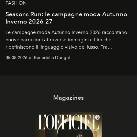
FASHION
Seasons Run: le campagne moda Autunno
Inverno 2026-27
Le campagne moda Autunno Inverno 2026 raccontano
nuove narrazioni attraverso immagini e film che
ridefiniscono il linguaggio visivo del lusso. Tra
protagonisti del cinema, volti della cultura
05.08.2026 di Benedetta Donghi
contemporanea e storytelling d'autore, le maison
trasformano ogni campagna in uno storytelling capace
di esprimere identità, visione e desiderio.
Magazines