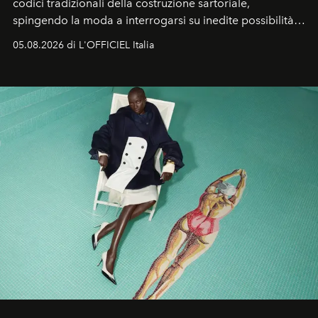
codici tradizionali della costruzione sartoriale,
spingendo la moda a interrogarsi su inedite possibilità
formali e a ridefinire il concetto stesso di silhouette.
05.08.2026 di L'OFFICIEL Italia
Quella di Yohji Yamamoto è storia di un visionario che
ha riscritto i canoni estetici del XX secolo, lasciando
un’impronta indelebile nella storia della moda.