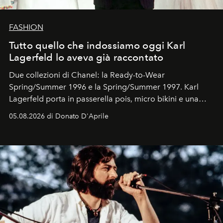
FASHION
Tutto quello che indossiamo oggi Karl
Lagerfeld lo aveva già raccontato
Due collezioni di Chanel: la Ready-to-Wear
Spring/Summer 1996 e la Spring/Summer 1997. Karl
Lagerfeld porta in passerella pois, micro bikini e una
logomania pensata per la spiaggia
, con Cindy, Linda,
05.08.2026 di Donato D'Aprile
Kate, Claudia e Carla una dietro l'altra. Trent'anni dopo,
in un'industria che vive di archivi, quel guardaroba resta
uno dei documenti più contemporanei che abbiamo.