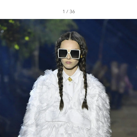
1
/
36