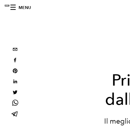
MENU
Pr
dal
Il megl