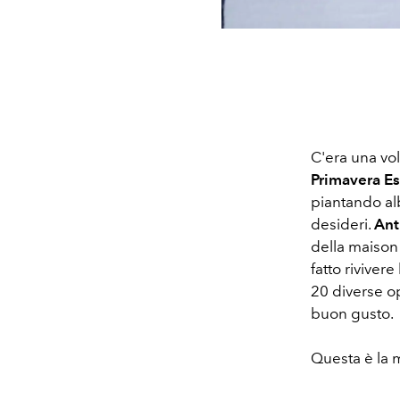
C'era una volt
Primavera Es
piantando alb
desideri.
Ant
della maison
fatto riviver
20 diverse op
buon gusto.
Questa è la m