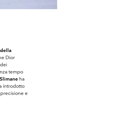
 della
ne Dior
 dei
enza tempo
 Slimane
ha
a introdotto
i precisione e