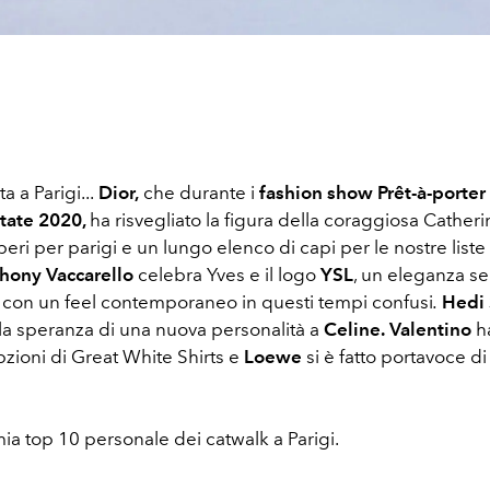
a a Parigi...
Dior,
che durante i
fashion show Prêt-à-porter
tate 2020,
ha risvegliato la figura della coraggiosa Catheri
eri per parigi e un lungo elenco di capi per le nostre liste
hony Vaccarello
celebra Yves e il logo
YSL
, un eleganza s
 con un feel contemporaneo in questi tempi confusi
.
Hedi
e la speranza di una nuova personalità a
Celine.
Valentino
h
zioni di Great White Shirts e
Loewe
si è fatto portavoce d
ia top 10 personale dei catwalk a Parigi.