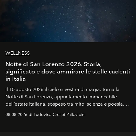
WELLNESS
Notte di San Lorenzo 2026. Storia,
significato e dove ammirare le stelle cadenti
in Italia
Il 10 agosto 2026 il cielo si vestirà di magia: torna la
Notte di San Lorenzo
, appuntamento immancabile
dell’estate italiana, sospeso tra mito, scienza e poesia.
Sarà il momento in cui gli occhi si alzano verso la volta
08.08.2026 di Ludovica Crespi-Pallavicini
celeste per seguire il passaggio delle
Perseidi
, quelle
che chiamiamo comunemente
stelle cadenti
, e affidare
all’universo i desideri più segreti