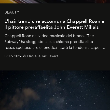
BEAUTY
L'hair trend che accomuna Chappell Roan e
il pittore preraffaelita John Everett Millais
Chappell Roan nel video musicale del brano, "The
Subway" ha sfoggiato la sua chioma preraffaellita –
rossa, spettacolare e ipnotica – sarà la tendenza capelli
dell'autunno?
08.09.2026 di Danielle Jaculewicz