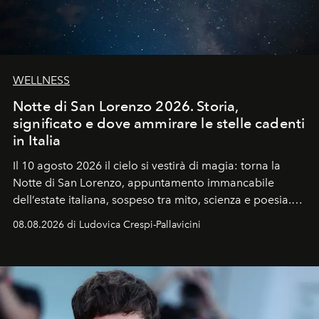
WELLNESS
Notte di San Lorenzo 2026. Storia,
significato e dove ammirare le stelle cadenti
in Italia
Il 10 agosto 2026 il cielo si vestirà di magia: torna la
Notte di San Lorenzo
, appuntamento immancabile
dell’estate italiana, sospeso tra mito, scienza e poesia.
Sarà il momento in cui gli occhi si alzano verso la volta
08.08.2026 di Ludovica Crespi-Pallavicini
celeste per seguire il passaggio delle
Perseidi
, quelle
che chiamiamo comunemente
stelle cadenti
, e affidare
all’universo i desideri più segreti