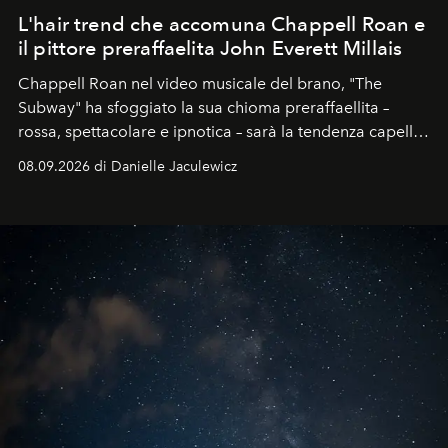
L'hair trend che accomuna Chappell Roan e
il pittore preraffaelita John Everett Millais
Chappell Roan nel video musicale del brano, "The
Subway" ha sfoggiato la sua chioma preraffaellita –
rossa, spettacolare e ipnotica – sarà la tendenza capelli
dell'autunno?
08.09.2026 di Danielle Jaculewicz