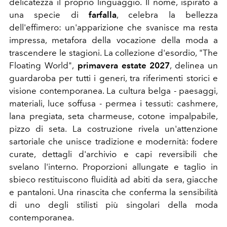
delicatezza il proprio linguaggio. Il nome, ispirato a
una specie di
farfalla
, celebra la bellezza
dell'effimero: un'apparizione che svanisce ma resta
impressa, metafora della vocazione della moda a
trascendere le stagioni. La collezione d'esordio, "The
Floating World",
primavera estate 2027
, delinea un
guardaroba per tutti i generi, tra riferimenti storici e
visione contemporanea. La cultura belga - paesaggi,
materiali, luce soffusa - permea i tessuti: cashmere,
lana pregiata, seta charmeuse, cotone impalpabile,
pizzo di seta. La costruzione rivela un'attenzione
sartoriale che unisce tradizione e modernità: fodere
curate, dettagli d'archivio e capi reversibili che
svelano l'interno. Proporzioni allungate e taglio in
sbieco restituiscono fluidità ad abiti da sera, giacche
e pantaloni. Una rinascita che conferma la sensibilità
di uno degli stilisti più singolari della moda
contemporanea.