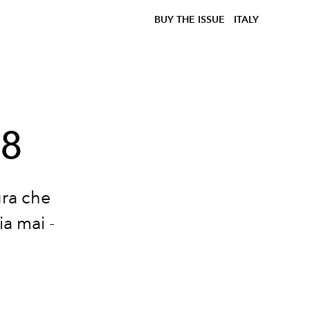
BUY THE ISSUE
ITALY
18
ura che
ia mai -