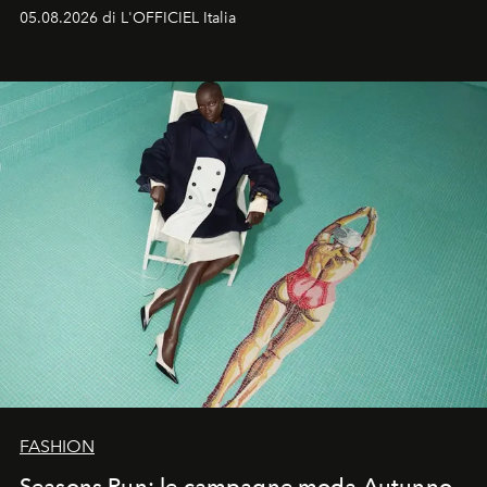
formali e a ridefinire il concetto stesso di silhouette.
05.08.2026 di L'OFFICIEL Italia
Quella di Yohji Yamamoto è storia di un visionario che
ha riscritto i canoni estetici del XX secolo, lasciando
un’impronta indelebile nella storia della moda.
FASHION
Seasons Run: le campagne moda Autunno