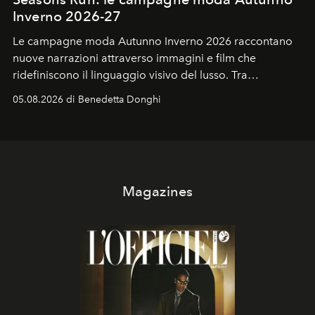
Inverno 2026-27
Le campagne moda Autunno Inverno 2026 raccontano
nuove narrazioni attraverso immagini e film che
ridefiniscono il linguaggio visivo del lusso. Tra
protagonisti del cinema, volti della cultura
05.08.2026 di Benedetta Donghi
contemporanea e storytelling d'autore, le maison
trasformano ogni campagna in uno storytelling capace
di esprimere identità, visione e desiderio.
Magazines