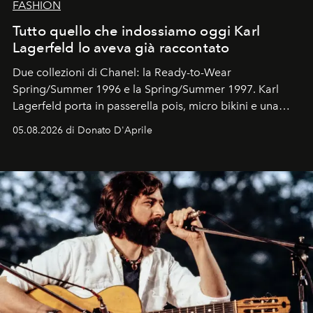
FASHION
Tutto quello che indossiamo oggi Karl
Lagerfeld lo aveva già raccontato
Due collezioni di Chanel: la Ready-to-Wear
Spring/Summer 1996 e la Spring/Summer 1997. Karl
Lagerfeld porta in passerella pois, micro bikini e una
logomania pensata per la spiaggia
, con Cindy, Linda,
05.08.2026 di Donato D'Aprile
Kate, Claudia e Carla una dietro l'altra. Trent'anni dopo,
in un'industria che vive di archivi, quel guardaroba resta
uno dei documenti più contemporanei che abbiamo.